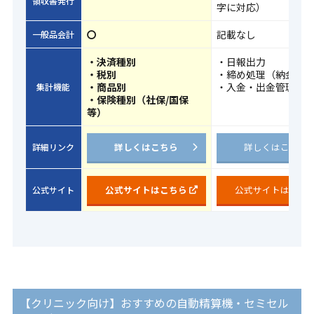
領収書発行
字に対応）
〇
記載なし
一般品会計
・決済種別
・日報出力
・税別
・締め処理（納金）
・商品別
・入金・出金管理
集計機能
・保険種別（社保/国保
等）
詳しくはこちら
詳しくはこちら
詳細リンク
公式サイトはこちら
公式サイトはこち
公式サイト
【クリニック向け】おすすめの自動精算機・セミセル