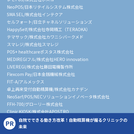
NeoPOS/日本リテイルシステム株式会社
SMA SEL/株式会社インテクア
セルフォート/日立チャネルソリューションズ
HappySelf/株式会社寺岡精工（TERAOKA）
テマサック/株式会社カワニシバークメド
スマレジ/株式会社スマレジ
POS+ healthcareポスタス株式会社
MEDIREGIフル/株式会社HERO innovation
LIVEREGI/株式会社藤田電機製作所
Flexcom Pay/日本金銭機械株式会社
FIT-A/アルメックス
卓上再来受付自動精算機/株式会社カナデン
NeoSarf/POS/NECソリューションイノベータ株式会社
FFH-700/グローリー株式会社
Clinic KIOSK/株式会社APOSTRO
自院でできる働き方改革！自動精算機が握るクリニックの
PR
未来