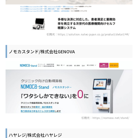
引用元：https://solution.natec-japan.co.jp/product/detail/44/
ノモカスタンド/株式会社GENOVA
引用元：https://nomoca.net/stand/
ハヤレジ/株式会社ハヤレジ