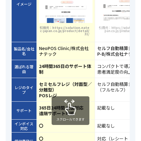
イメージ
引用元：https://solution.nate
引用元：https://solution.nate
c-japan.co.jp/product/detail/
pan.co.jp/product/detai
31/
NeoPOS Clinic/株式会社
セルフ自動精算システ
製品名/会社
名
ナテック
P-B/株式会社ナテッ
24時間365日のサポート体
コンパクトで導入し
選ばれる理
由
制
患者満足度の向上に
セミセルフレジ（対面型／
セルフ自動精算シス
レジのタイ
分離型）
（フルセルフ）
プ
POSレジ
365日24時間 全国対応
記載なし
サポート
遠隔サポート可能
スクロールできます
インボイス
〇
記載なし
対応
〇
対応（レシート・領