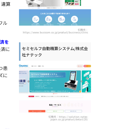
、違算
フル
引用元：
https://www.busicom.co.jp/product/business/clinic
決済を
決済に
セミセルフ自動精算システム/株式会
社ナテック
つ患
ズに
引用元：https://solution.natec-
japan.co.jp/product/detail/20/