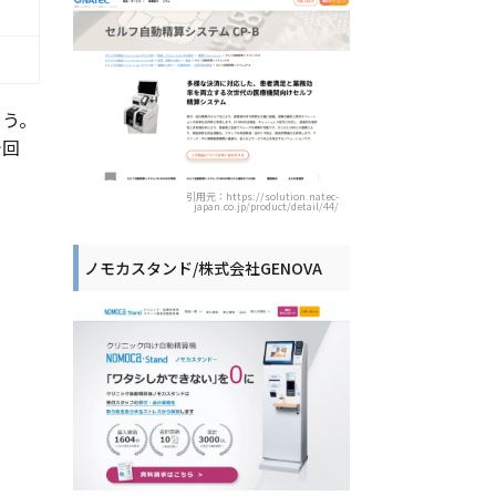
ょう。
今回
引用元：https://solution.natec-
japan.co.jp/product/detail/44/
ノモカスタンド/株式会社GENOVA