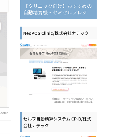
【クリニック向け】おすすめの
自動精算機・セミセルフレジ
NeoPOS Clinic/株式会社ナテック
引用元：https://solution.natec-
japan.co.jp/product/detail/31/
.com/
セルフ自動精算システム CP-B/株式
会社ナテック