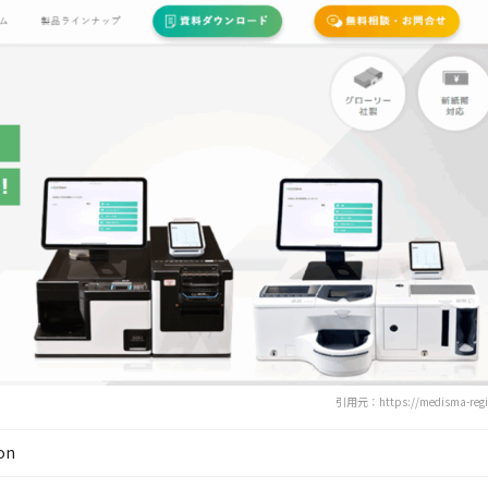
引用元：https://medisma-regi
on