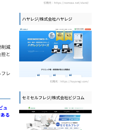
引用元：https://nomoca.net/stand/
ハヤレジ/株式会社ハヤレジ
費削減
負担と
ルフレ
引用元：https://hayaregi.com/
セミセルフレジ/株式会社ビジコム
ピュ
である