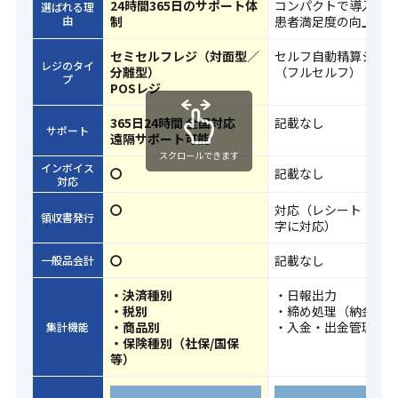
24時間365日のサポート体
コンパクトで導入し
選ばれる理
由
制
患者満足度の向上に
セミセルフレジ（対面型／
セルフ自動精算シス
レジのタイ
分離型）
（フルセルフ）
プ
POSレジ
365日24時間 全国対応
記載なし
サポート
遠隔サポート可能
スクロールできます
インボイス
〇
記載なし
対応
〇
対応（レシート・領
領収書発行
字に対応）
〇
記載なし
一般品会計
・決済種別
・日報出力
・税別
・締め処理（納金）
・商品別
・入金・出金管理
集計機能
・保険種別（社保/国保
等）