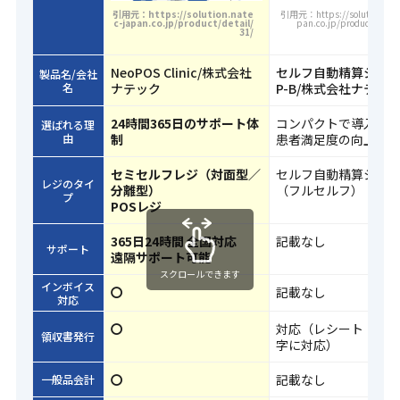
引用元：https://solution.nate
引用元：https://solution.nate
c-japan.co.jp/product/detail/
pan.co.jp/product/detai
31/
NeoPOS Clinic/株式会社
セルフ自動精算システ
製品名/会社
名
ナテック
P-B/株式会社ナテッ
24時間365日のサポート体
コンパクトで導入し
選ばれる理
由
制
患者満足度の向上に
セミセルフレジ（対面型／
セルフ自動精算シス
レジのタイ
分離型）
（フルセルフ）
プ
POSレジ
365日24時間 全国対応
記載なし
サポート
遠隔サポート可能
スクロールできます
インボイス
〇
記載なし
対応
〇
対応（レシート・領
領収書発行
字に対応）
〇
記載なし
一般品会計