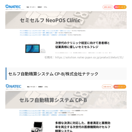
引用元：https://solution.natec-japan.co.jp/product/detail/31/
セルフ自動精算システム CP-B/株式会社ナテック