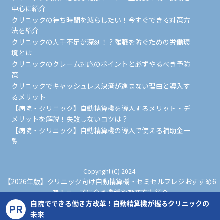
中心に紹介
クリニックの待ち時間を減らしたい！今すぐできる対策方
法を紹介
クリニックの人手不足が深刻！？離職を防ぐための労働環
境とは
クリニックのクレーム対応のポイントと必ずやるべき予防
策
クリニックでキャッシュレス決済が進まない理由と導入す
るメリット
【病院・クリニック】自動精算機を導入するメリット・デ
メリットを解説！失敗しないコツは？
【病院・クリニック】自動精算機の導入で使える補助金一
覧
Copyright (C) 2024
【2026年版】クリニック向け自動精算機・セミセルフレジおすすめ6
選！ニーズに合う機種や選び方も紹介
All Rights Reserved.
自院でできる働き方改革！自動精算機が握るクリニックの
PR
未来