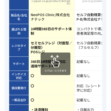
c-japan.co.jp/product/detail/
pan.co.jp/product/detai
31/
NeoPOS Clinic/株式会社
セルフ自動精算システ
製品名/会社
名
ナテック
P-B/株式会社ナテッ
24時間365日のサポート体
コンパクトで導入し
選ばれる理
由
制
患者満足度の向上に
セミセルフレジ（対面型／
セルフ自動精算シス
レジのタイ
分離型）
（フルセルフ）
プ
POSレジ
365日24時間 全国対応
記載なし
サポート
遠隔サポート可能
スクロールできます
インボイス
〇
記載なし
対応
〇
対応（レシート・領
領収書発行
字に対応）
〇
記載なし
一般品会計
・決済種別
・日報出力